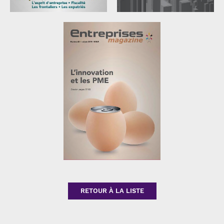
NUMÉRO 67
NUMÉRO 66
SEPTEMBRE/OCTOBRE 2014
JUILLET/AOÛT 2014
L’espace transfrontalier
Assurances
RETOUR À LA LISTE
NUMÉRO 65
MAI/JUIN 2014