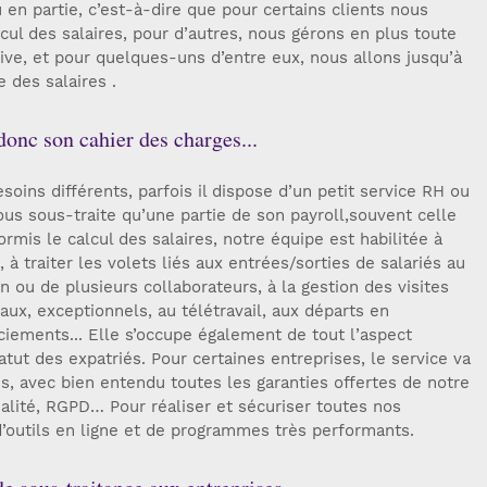
 en partie, c’est-à-dire que pour certains clients nous
ul des salaires, pour d’autres, nous gérons en plus toute
ative, et pour quelques-uns d’entre eux, nous allons jusqu’à
 des salaires .
donc son cahier des charges...
oins différents, parfois il dispose d’un petit service RH ou
ous sous-traite qu’une partie de son payroll,souvent celle
ormis le calcul des salaires, notre équipe est habilitée à
, à traiter les volets liés aux entrées/sorties de salariés au
n ou de plusieurs collaborateurs, à la gestion des visites
ux, exceptionnels, au télétravail, aux départs en
nciements... Elle s’occupe également de tout l’aspect
statut des expatriés. Pour certaines entreprises, le service va
s, avec bien entendu toutes les garanties offertes de notre
alité, RGPD… Pour réaliser et sécuriser toutes nos
d’outils en ligne et de programmes très performants.