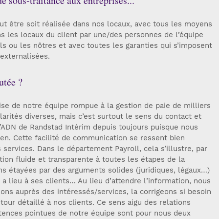
de sous-traitance aux entreprises...
eut être soit réalisée dans nos locaux, avec tous les moyens
s les locaux du client par une/des personnes de l’équipe
ils ou les nôtres et avec toutes les garanties qui s’imposent
externalisées.
utée ?
ise de notre équipe rompue à la gestion de paie de milliers
ularités diverses, mais c’est surtout le sens du contact et
e l’ADN de Randstad Intérim depuis toujours puisque nous
en. Cette facilité de communication se ressent bien
services. Dans le département Payroll, cela s’illustre, par
on fluide et transparente à toutes les étapes de la
ons étayées par des arguments solides (juridiques, légaux…)
y a lieu à ses clients… Au lieu d’attendre l’information, nous
ifions auprès des intéressés/services, la corrigeons si besoin
tour détaillé à nos clients. Ce sens aigu des relations
ences pointues de notre équipe sont pour nous deux