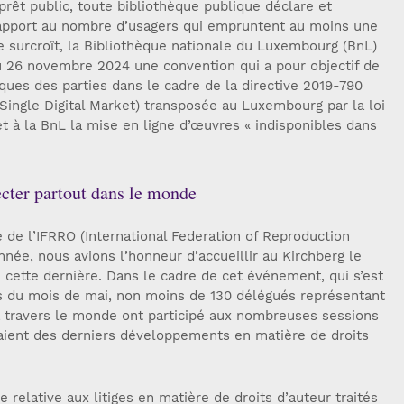
rêt public, toute bibliothèque publique déclare et
 rapport au nombre d’usagers qui empruntent au moins une
De surcroît, la Bibliothèque nationale du Luxembourg (BnL)
du 26 novembre 2024 une convention qui a pour objectif de
oques des parties dans le cadre de la directive 2019-790
 Single Digital Market) transposée au Luxembourg par la loi
et à la BnL la mise en ligne d’œuvres « indisponibles dans
ecter partout dans le monde
de l’IFRRO (International Federation of Reproduction
nnée, nous avions l’honneur d’accueillir au Kirchberg le
cette dernière. Dans le cadre de cet événement, qui s’est
s du mois de mai, non moins de 130 délégués représentant
à travers le monde ont participé aux nombreuses sessions
itaient des derniers développements en matière de droits
e relative aux litiges en matière de droits d’auteur traités