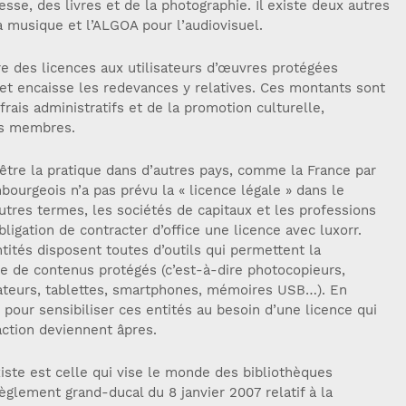
sse, des livres et de la photographie. Il existe deux autres
 musique et l’ALGOA pour l’audiovisuel.
vre des licences aux utilisateurs d’œuvres protégées
 et encaisse les redevances y relatives. Ces montants sont
rais administratifs et de la promotion culturelle,
es membres.
être la pratique dans d’autres pays, comme la France par
bourgeois n’a pas prévu la « licence légale » dans le
utres termes, les sociétés de capitaux et les professions
bligation de contracter d’office une licence avec luxorr.
ntités disposent toutes d’outils qui permettent la
e de contenus protégés (c’est-à-dire photocopieurs,
ateurs, tablettes, smartphones, mémoires USB…). En
pour sensibiliser ces entités au besoin d’une licence qui
action deviennent âpres.
xiste est celle qui vise le monde des bibliothèques
èglement grand-ducal du 8 janvier 2007 relatif à la