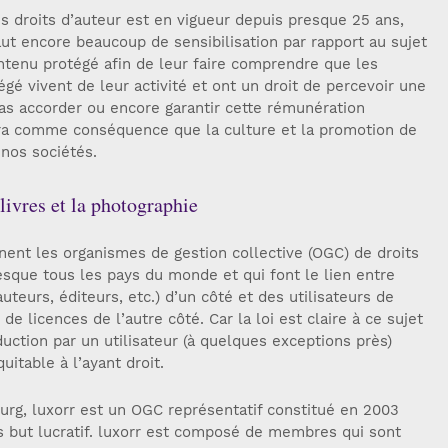
les droits d’auteur est en vigueur depuis presque 25 ans,
faut encore beaucoup de sensibilisation par rapport au sujet
ntenu protégé afin de leur faire comprendre que les
gé vivent de leur activité et ont un droit de percevoir une
as accorder ou encore garantir cette rémunération
ura comme conséquence que la culture et la promotion de
 nos sociétés.
 livres et la photographie
nnent les organismes de gestion collective (OGC) de droits
esque tous les pays du monde et qui font le lien entre
teurs, éditeurs, etc.) d’un côté et des utilisateurs de
de licences de l’autre côté. Car la loi est claire à ce sujet
uction par un utilisateur (à quelques exceptions près)
itable à l’ayant droit.
g, luxorr est un OGC représentatif constitué en 2003
s but lucratif. luxorr est composé de membres qui sont