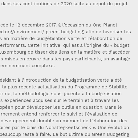
 dans ses contributions de 2020 suite au dépôt du projet
ncée le 12 décembre 2017, à l’occasion du One Planet
d.org/environment/ green-budgeting) afin de favoriser les
 en matière de budgétisation verte et l’élaboration de
formants. Cette initiative, qui est à l’origine du « budget
 Luxembourg de tisser des liens en la matière et d’accéder
es mises en œuvre dans les pays participants, un avantage
e éminemment complexe.
sidant à l’introduction de la budgétisation verte a été
 la plus récente actualisation du Programme de Stabilité
rme, la méthodologie sous-jacente à la budgétisation
s expériences acquises sur le terrain et à travers les
ropéen pour développer les outils en question. Dans le
rnement entend renforcer le suivi et l’évaluation de
le développement durable au moment de l’élaboration des
taires par le biais du Nohaltegkeetscheck ». Une évolution
eaucoup reste à faire. Le but ultime du Green Budgeting