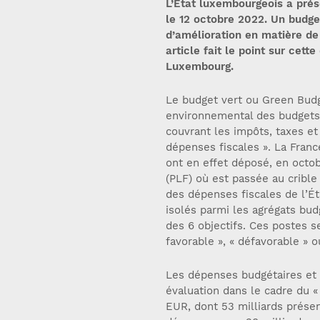
L’État luxembourgeois a pré
le 12 octobre 2022. Un budge
d’amélioration en matière de
article fait le point sur cett
Luxembourg.
Le budget vert ou Green Budg
environnemental des budgets 
couvrant les impôts, taxes et
dépenses fiscales ». La Franc
ont en effet déposé, en octob
(PLF) où est passée au crible
des dépenses fiscales de l’Ét
isolés parmi les agrégats bud
des 6 objectifs. Ces postes se
favorable », « défavorable » o
Les dépenses budgétaires et l
évaluation dans le cadre du «
EUR, dont 53 milliards prése