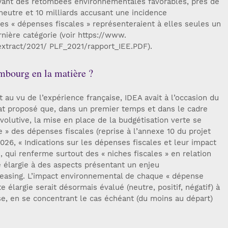
yant des retombées environnementales favorables, près de
 neutre et 10 milliards accusant une incidence
es « dépenses fiscales » représenteraient à elles seules un
nière catégorie (voir https://www.
/extract/2021/ PLF_2021/rapport_IEE.PDF).
embourg en la matière ?
 au vu de l’expérience française, IDEA avait à l’occasion du
tat proposé que, dans un premier temps et dans le cadre
volutive, la mise en place de la budgétisation verte se
lle » des dépenses fiscales (reprise à l’annexe 10 du projet
26, « Indications sur les dépenses fiscales et leur impact
te, qui renferme surtout des « niches fiscales » en relation
re élargie à des aspects présentant un enjeu
easing. L’impact environnemental de chaque « dépense
te élargie serait désormais évalué (neutre, positif, négatif) à
aise, en se concentrant le cas échéant (du moins au départ)