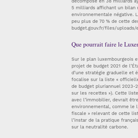
décompose en 38 milliards a
5 milliards affichant un bilan
environnementale négative. L
peu plus de 70 % de cette der
budget.gouv.fr/files/uploads
Que pourrait faire le Lux
Sur le plan luxembourgeois et
projet de budget 2021 de l’É
d’une stratégie graduelle et é
focalise sur la liste « officie
de budget pluriannuel 2023-20
sur les recettes »). Cette lis
avec l’immobilier, devrait êt
environnemental, comme le l
fiscale » relevant de cette lis
l’instar de la pratique franç
sur la neutralité carbone.