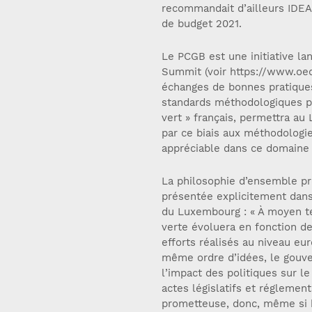
recommandait d’ailleurs IDEA
de budget 2021.
Le PCGB est une initiative la
Summit (voir https://www.oec
échanges de bonnes pratiques
standards méthodologiques per
vert » français, permettra au
par ce biais aux méthodologi
appréciable dans ce domain
La philosophie d’ensemble pré
présentée explicitement dans
du Luxembourg : « À moyen te
verte évoluera en fonction de
efforts réalisés au niveau eu
même ordre d’idées, le gouve
l’impact des politiques sur 
actes législatifs et réglemen
prometteuse, donc, même si b