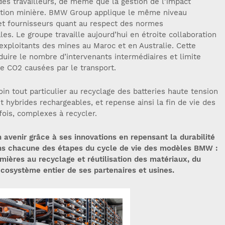
 des travailleurs, de même que la gestion de l’impact
tation minière. BMW Group applique le même niveau
 et fournisseurs quant au respect des normes
es. Le groupe travaille aujourd’hui en étroite collaboration
 exploitants des mines au Maroc et en Australie. Cette
duire le nombre d’intervenants intermédiaires et limite
de CO2 causées par le transport.
n tout particulier au recyclage des batteries haute tension
 hybrides rechargeables, et repense ainsi la fin de vie des
fois, complexes à recycler.
avenir grâce à ses innovations en repensant la durabilité
dans chacune des étapes du cycle de vie des modèles BMW :
mières au recyclage et réutilisation des matériaux, du
écosystème entier de ses partenaires et usines.