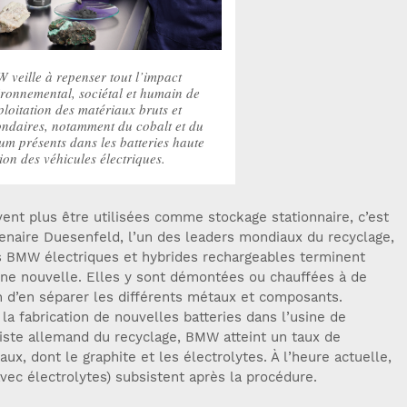
veille à repenser tout l’impact
ronnemental, sociétal et humain de
ploitation des matériaux bruts et
ondaires, notamment du cobalt et du
ium présents dans les batteries haute
ion des véhicules électriques.
vent plus être utilisées comme stockage stationnaire, c’est
tenaire Duesenfeld, l’un des leaders mondiaux du recyclage,
es BMW électriques et hybrides rechargeables terminent
ne nouvelle. Elles y sont démontées ou chauffées à de
n d’en séparer les différents métaux et composants.
la fabrication de nouvelles batteries dans l’usine de
liste allemand du recyclage, BMW atteint un taux de
x, dont le graphite et les électrolytes. À l’heure actuelle,
vec électrolytes) subsistent après la procédure.