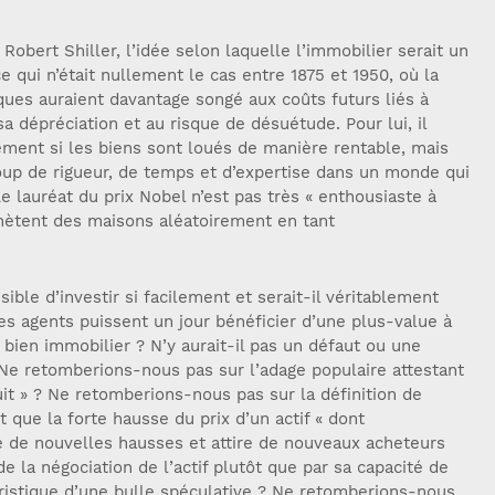
obert Shiller, l’idée selon laquelle l’immobilier serait un
e qui n’était nullement le cas entre 1875 et 1950, où la
ues auraient davantage songé aux coûts futurs liés à
 sa dépréciation et au risque de désuétude. Pour lui, il
ement si les biens sont loués de manière rentable, mais
up de rigueur, de temps et d’expertise dans un monde qui
Le lauréat du prix Nobel n’est pas très « enthousiaste à
chètent des maisons aléatoirement en tant
ible d’investir si facilement et serait-il véritablement
es agents puissent un jour bénéficier d’une plus-value à
 bien immobilier ? N’y aurait-il pas un défaut ou une
Ne retomberions-nous pas sur l’adage populaire attestant
tuit » ? Ne retomberions-nous pas sur la définition de
 que la forte hausse du prix d’un actif « dont
te de nouvelles hausses et attire de nouveaux acheteurs
e la négociation de l’actif plutôt que par sa capacité de
ristique d’une bulle spéculative ? Ne retomberions-nous