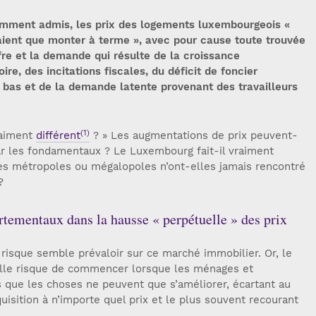
mment admis, les prix des logements luxembourgeois «
rraient que monter à terme », avec pour cause toute trouvée
offre et la demande qui résulte de la croissance
re, des incitations fiscales, du déficit de foncier
t bas et de la demande latente provenant des travailleurs
(1)
vraiment
différent
? » Les augmentations de prix peuvent-
par les fondamentaux ? Le Luxembourg fait-il vraiment
tres métropoles ou mégalopoles n’ont-elles jamais rencontré
?
tementaux dans la hausse « perpétuelle » des prix
e risque semble prévaloir sur ce marché immobilier. Or, le
ulle risque de commencer lorsque les ménages et
s que les choses ne peuvent que s’améliorer, écartant au
uisition à n’importe quel prix et le plus souvent recourant