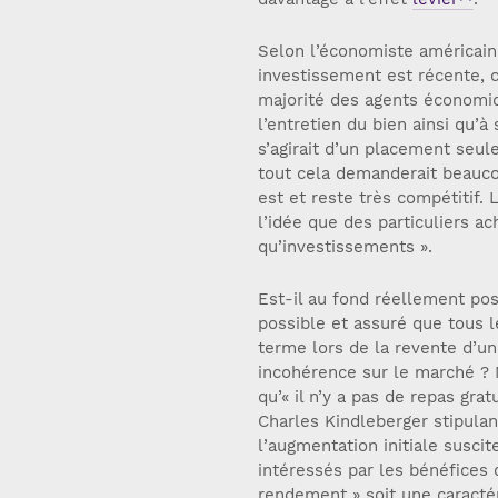
Selon l’économiste américain R
investissement est récente, c
majorité des agents économiq
l’entretien du bien ainsi qu’à
s’agirait d’un placement seul
tout cela demanderait beauco
est et reste très compétitif. 
l’idée que des particuliers a
qu’investissements ».
Est-il au fond réellement poss
possible et assuré que tous l
terme lors de la revente d’un
incohérence sur le marché ? 
qu’« il n’y a pas de repas gra
Charles Kindleberger stipulant
l’augmentation initiale susci
intéressés par les bénéfices d
rendement » soit une caracté