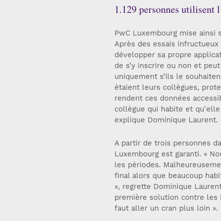
1.129 personnes utilisent 
PwC Luxembourg mise ainsi su
Après des essais infructueux 
développer sa propre applicat
de s’y inscrire ou non et peut
uniquement s’ils le souhaite
étaient leurs collègues, prot
rendent ces données accessibl
collègue qui habite et qu'elle
explique Dominique Laurent.
A partir de trois personnes 
Luxembourg est garanti. « Nou
les périodes. Malheureusemen
final alors que beaucoup hab
», regrette Dominique Laurent.
première solution contre les 
faut aller un cran plus loin ».