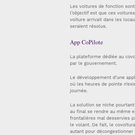
Les voitures de fonction son
l’objectif est que ces voiture
voiture arrivait dans les lo
seraient résolus.
App CoPilote
La plateforme dédiée au covo
par le gouvernement.
Le développement d’une appli
où les heures de pointe n’exis
journée.
La solution se niche pourtant
au final se rendre au même en
frontalières mal desservies 
le volant. De fait, le covoitu
autant pour décongestionner l