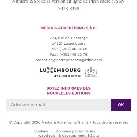
Numéro ISSN de la version en ligne de Plein cadre : ISSN
3028-8398
MEDIA & ADVERTISING
S.à r.l
223, rue de Cessange
L-1321 Luxembourg
Tél.
:
(+352) 40 84 69
Fax :
(+352) 48 20 78
redaction@entreprisesmagazine.com
SOYEZ INFORMÉS DES
NOUVELLES ÉDITIONS
OK
© Copyright 2026 Media & Advertising S.à r.l - Tous droits réservés
Cookies
Données personnelles
webdesign & development: h2a.lu