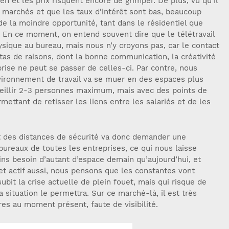
en et les prix risquent encore de grimper. De plus, vu qu’il
 marchés et que les taux d’intérêt sont bas, beaucoup
 de la moindre opportunité, tant dans le résidentiel que
. En ce moment, on entend souvent dire que le télétravail
sique au bureau, mais nous n’y croyons pas, car le contact
 tas de raisons, dont la bonne communication, la créativité
prise ne peut se passer de celles-ci. Par contre, nous
ironnement de travail va se muer en des espaces plus
ueillir 2-3 personnes maximum, mais avec des points de
ettant de retisser les liens entre les salariés et de les
ct des distances de sécurité va donc demander une
ureaux de toutes les entreprises, ce qui nous laisse
ns besoin d’autant d’espace demain qu’aujourd’hui, et
t actif aussi, nous pensons que les constantes vont
subit la crise actuelle de plein fouet, mais qui risque de
a situation le permettra. Sur ce marché-là, il est très
ures au moment présent, faute de visibilité.