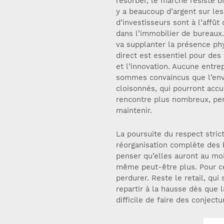
résorber, le marché résiste bi
y a beaucoup d’argent sur les
d’investisseurs sont à l’affût
dans l’immobilier de bureaux
va supplanter la présence phy
direct est essentiel pour des
et l’innovation. Aucune entre
sommes convaincus que l’env
cloisonnés, qui pourront acc
rencontre plus nombreux, perm
maintenir.
La poursuite du respect stri
réorganisation complète des b
penser qu’elles auront au moi
même peut-être plus. Pour ce
perdurer. Reste le retail, qui 
repartir à la hausse dès que l
difficile de faire des conject