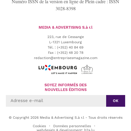
Numéro ISSN de la version en ligne de Plein cadre : ISSN
3028-8398
MEDIA & ADVERTISING
S.à r.l
223, rue de Cessange
L-1321 Luxembourg
Tél.
:
(+352) 40 84 69
Fax :
(+352) 48 20 78
redaction@entreprisesmagazine.com
SOYEZ INFORMÉS DES
NOUVELLES ÉDITIONS
OK
© Copyright 2026 Media & Advertising S.à r.l - Tous droits réservés
Cookies
Données personnelles
webdesign & development: h2a.lu